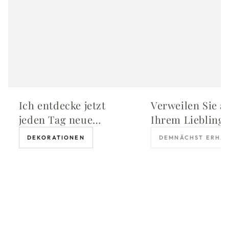
Ich entdecke jetzt
Verweilen Sie a
jeden Tag neue
Ihrem Lieblings
Schätze in meinem
in unserem
DEKORATIONEN
DEMNÄCHST ERHÄL
Garten
bezaubernden
Schalensessel