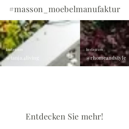
#masson_moebelmanufaktur
@tanja.4living
@rhomeandstyle
Instagram
Instagram
@tanja.4living
@rhomeandstyle
Entdecken Sie mehr!