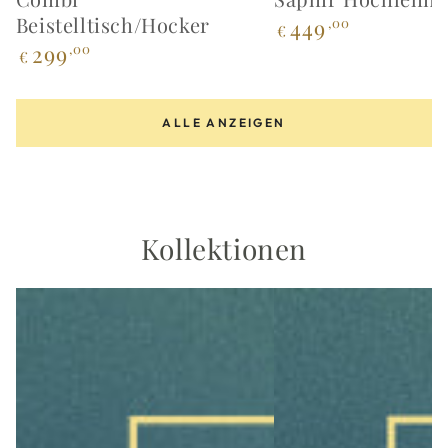
Beistelltisch/Hocker
Regulärer
449
,00
€
Preis
Regulärer
299
,00
€
Preis
ALLE ANZEIGEN
Kollektionen