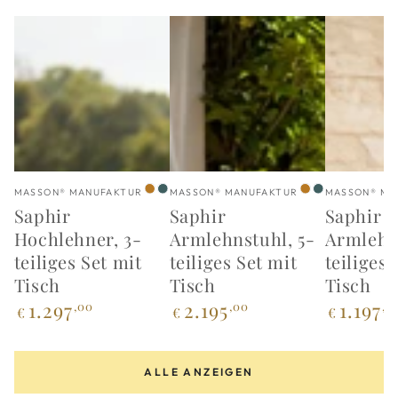
Verkäufer/in:
Verkäufer/in:
Verkäufer/
MASSON® MANUFAKTUR
MASSON® MANUFAKTUR
MASSON® MA
Bambus
Agave
Bambus
Agave
Saphir
Saphir
Saphir
Hochlehner, 3-
Armlehnstuhl, 5-
Armlehns
teiliges Set mit
teiliges Set mit
teiliges 
Tisch
Tisch
Tisch
Regulärer
Regulärer
Regulärer
1.297
2.195
1.197
,00
,00
,0
€
€
€
Preis
Preis
Preis
ALLE ANZEIGEN