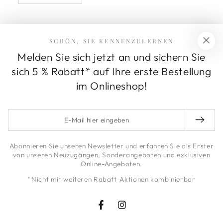
SCHÖN, SIE KENNENZULERNEN
Melden Sie sich jetzt an und sichern Sie
Wetterfeste Fiberglasmöbel von masson®
sich 5 % Rabatt* auf Ihre erste Bestellung
im Onlineshop!
Möbel für Balkon und Wintergarten
E-
Mail
hier
Abonnieren Sie unseren Newsletter und erfahren Sie als Erster
eingeben
von unseren Neuzugängen, Sonderangeboten und exklusiven
Online-Angeboten.
*Nicht mit weiteren Rabatt-Aktionen kombinierbar
Facebook
Instagram