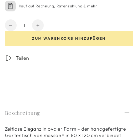
Kauf auf Rechnung, Ratenzahlung & mehr
Anzahl
Verringere
Erhöhe
die
die
ZUM WARENKORB HINZUFÜGEN
Menge
Menge
für
für
Tisch
Tisch
Teilen
oval,
oval,
80
80
×
×
120
120
cm
cm
Beschreibung
Zeitlose Eleganz in ovaler Form – der handgefertigte
Gartentisch von masson® in 80 × 120 cm verbindet