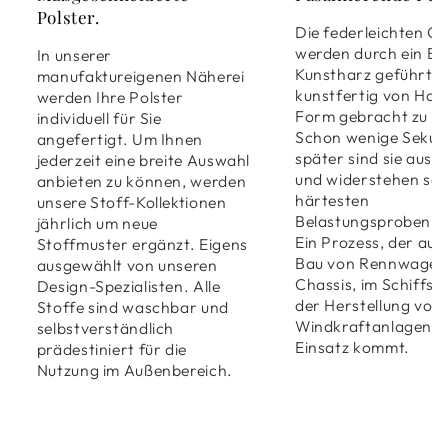
Polster.
Die federleichten G
werden durch ein Ba
In unserer
Kunstharz geführt, 
manufaktureigenen Näherei
kunstfertig von Han
werden Ihre Polster
Form gebracht zu w
individuell für Sie
Schon wenige Seku
angefertigt. Um Ihnen
später sind sie ausg
jederzeit eine breite Auswahl
und widerstehen sel
anbieten zu können, werden
härtesten
unsere Stoff-Kollektionen
Belastungsproben.
jährlich um neue
Ein Prozess, der auc
Stoffmuster ergänzt. Eigens
Bau von Rennwagen
ausgewählt von unseren
Chassis, im Schiffsb
Design-Spezialisten. Alle
der Herstellung von
Stoffe sind waschbar und
Windkraftanlagen 
selbstverständlich
Einsatz kommt.
prädestiniert für die
Nutzung im Außenbereich.