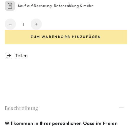
Kauf auf Rechnung, Ratenzahlung & mehr
Anzahl
Verringere
Erhöhe
die
die
ZUM WARENKORB HINZUFÜGEN
Menge
Menge
für
für
Topas
Topas
Teilen
Tisch
Tisch
Beschreibung
Willkommen in Ihrer persönlichen Oase im Freien